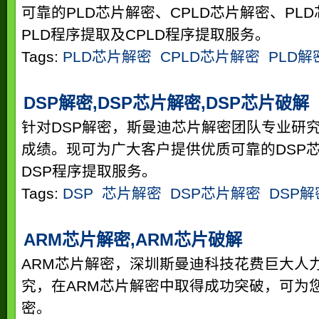
可靠的PLD芯片解密、CPLD芯片解密、PL
PLD程序提取及CPLD程序提取服务。
Tags:
PLD芯片解密
CPLD芯片解密
PLD解
DSP解密,DSP芯片解密,DSP芯片破解
针对DSP解密，斯曼迪芯片解密团队专业研
成绩。现可为广大客户提供优质可靠的DSP芯
DSP程序提取服务。
Tags:
DSP
芯片解密
DSP芯片解密
DSP解
ARM芯片解密,ARM芯片破解
ARM芯片解密，深圳斯曼迪科技花费巨大人
究，在ARM芯片解密中取得成功突破，可为
密。